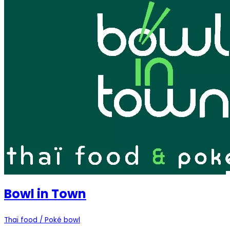
Bowl in Town
Thaï food / Poké bowl