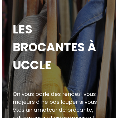
LES
BROCANTES À
UCCLE
On vous parle des rendez-vous
majeurs à ne pas louper si vous
êtes un amateur de brocante,
vide-grenier et vide-dressing !