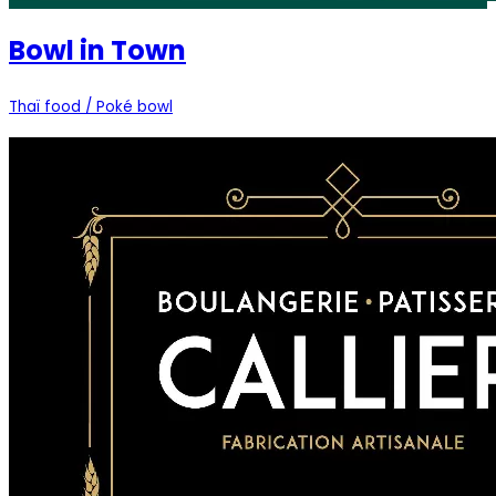
Bowl in Town
Thaï food / Poké bowl