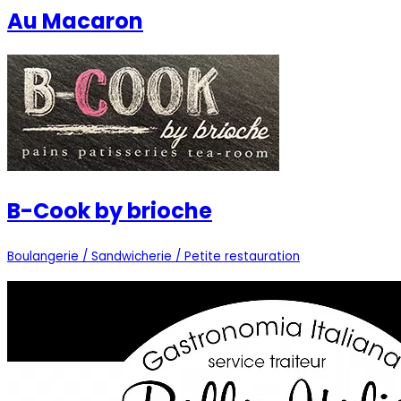
Au Macaron
B-Cook by brioche
Boulangerie / Sandwicherie / Petite restauration