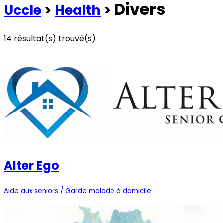
Divers
Uccle
>
Health
>
14
résultat(s) trouvé(s)
Voir les commerces à la une
Voir tous les commerces
Alter Ego
Aide aux seniors / Garde malade à domicile