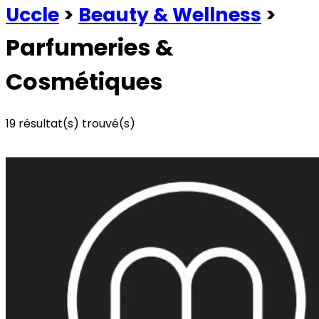
Uccle
>
Beauty & Wellness
>
Parfumeries &
Cosmétiques
19
résultat(s) trouvé(s)
Voir les commerces à la une
Voir tous les commerces