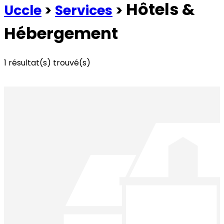
Hôtels &
Uccle
>
Services
>
Hébergement
1
résultat(s) trouvé(s)
Voir les commerces à la une
Voir tous les commerces