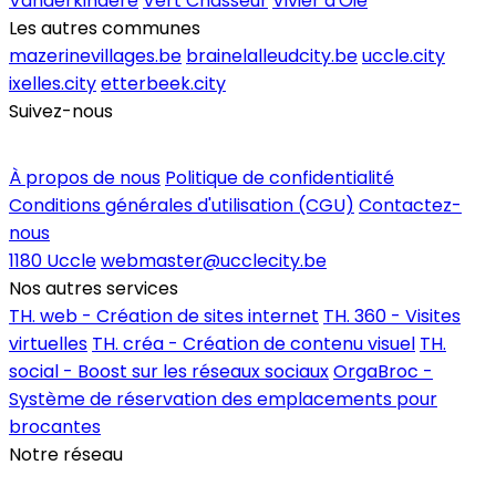
Vanderkindere
Vert Chasseur
Vivier d'Oie
Les autres communes
mazerinevillages.be
brainelalleudcity.be
uccle.city
ixelles.city
etterbeek.city
Suivez-nous
Inscrire un commerce
À propos de nous
Politique de confidentialité
Conditions générales d'utilisation (CGU)
Contactez-
nous
1180 Uccle
webmaster@ucclecity.be
Nos autres services
TH. web - Création de sites internet
TH. 360 - Visites
virtuelles
TH. créa - Création de contenu visuel
TH.
social - Boost sur les réseaux sociaux
OrgaBroc -
Système de réservation des emplacements pour
brocantes
Notre réseau