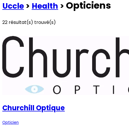
Opticiens
Uccle
>
Health
>
22
résultat(s) trouvé(s)
Voir les commerces à la une
Voir tous les commerces
Churchill Optique
Opticien