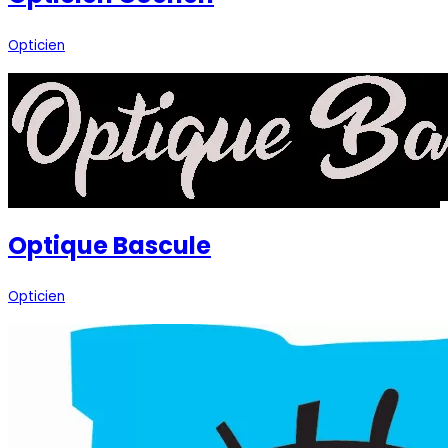
Opticien
Optique Bascule
Opticien