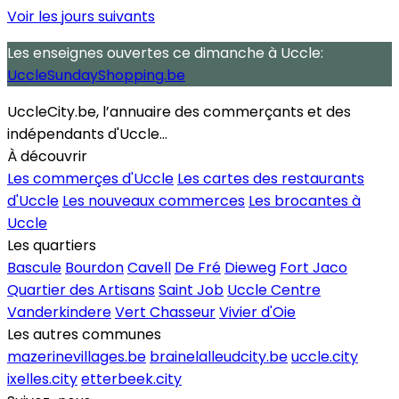
Voir les jours suivants
Les enseignes ouvertes
ce dimanche
à Uccle:
UccleSundayShopping.be
UccleCity.be, l’annuaire des commerçants et des
indépendants d'Uccle...
À découvrir
Les commerçes d'Uccle
Les cartes des restaurants
d'Uccle
Les nouveaux commerces
Les brocantes à
Uccle
Les quartiers
Bascule
Bourdon
Cavell
De Fré
Dieweg
Fort Jaco
Quartier des Artisans
Saint Job
Uccle Centre
Vanderkindere
Vert Chasseur
Vivier d'Oie
Les autres communes
mazerinevillages.be
brainelalleudcity.be
uccle.city
ixelles.city
etterbeek.city