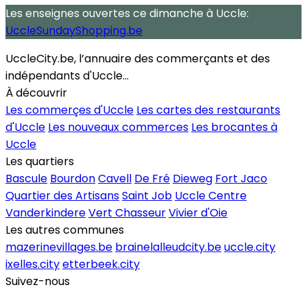
Les enseignes ouvertes
ce dimanche
à Uccle:
UccleSundayShopping.be
UccleCity.be, l’annuaire des commerçants et des
indépendants d'Uccle...
À découvrir
Les commerçes d'Uccle
Les cartes des restaurants
d'Uccle
Les nouveaux commerces
Les brocantes à
Uccle
Les quartiers
Bascule
Bourdon
Cavell
De Fré
Dieweg
Fort Jaco
Quartier des Artisans
Saint Job
Uccle Centre
Vanderkindere
Vert Chasseur
Vivier d'Oie
Les autres communes
mazerinevillages.be
brainelalleudcity.be
uccle.city
ixelles.city
etterbeek.city
Suivez-nous
Inscrire un commerce