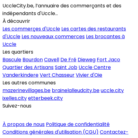
UccleCity.be, l’annuaire des commerçants et des
indépendants d'Uccle...
À découvrir
Les commerçes d'Uccle
Les cartes des restaurants
d'Uccle
Les nouveaux commerces
Les brocantes à
Uccle
Les quartiers
Bascule
Bourdon
Cavell
De Fré
Dieweg
Fort Jaco
Quartier des Artisans
Saint Job
Uccle Centre
Vanderkindere
Vert Chasseur
Vivier d'Oie
Les autres communes
mazerinevillages.be
brainelalleudcity.be
uccle.city
ixelles.city
etterbeek.city
Suivez-nous
Inscrire un commerce
À propos de nous
Politique de confidentialité
Conditions générales d'utilisation (CGU)
Contactez-