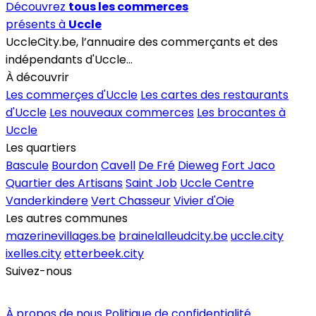
Découvrez
tous les commerces
présents à
Uccle
UccleCity.be, l’annuaire des commerçants et des
indépendants d'Uccle...
À découvrir
Les commerçes d'Uccle
Les cartes des restaurants
d'Uccle
Les nouveaux commerces
Les brocantes à
Uccle
Les quartiers
Bascule
Bourdon
Cavell
De Fré
Dieweg
Fort Jaco
Quartier des Artisans
Saint Job
Uccle Centre
Vanderkindere
Vert Chasseur
Vivier d'Oie
Les autres communes
mazerinevillages.be
brainelalleudcity.be
uccle.city
ixelles.city
etterbeek.city
Suivez-nous
Inscrire un commerce
À propos de nous
Politique de confidentialité