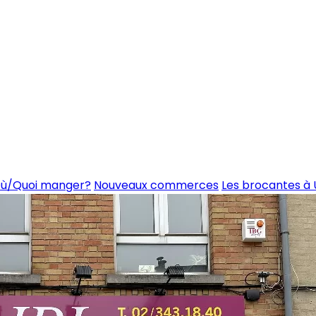
ù/Quoi manger?
Nouveaux commerces
Les brocantes à 