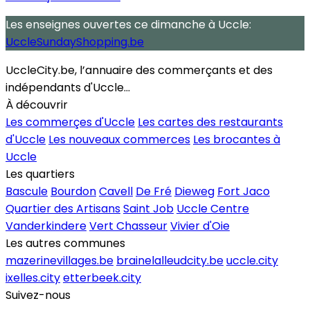
Les enseignes ouvertes
ce dimanche
à Uccle:
UccleSundayShopping.be
UccleCity.be, l’annuaire des commerçants et des
indépendants d'Uccle...
À découvrir
Les commerçes d'Uccle
Les cartes des restaurants
d'Uccle
Les nouveaux commerces
Les brocantes à
Uccle
Les quartiers
Bascule
Bourdon
Cavell
De Fré
Dieweg
Fort Jaco
Quartier des Artisans
Saint Job
Uccle Centre
Vanderkindere
Vert Chasseur
Vivier d'Oie
Les autres communes
mazerinevillages.be
brainelalleudcity.be
uccle.city
ixelles.city
etterbeek.city
Suivez-nous