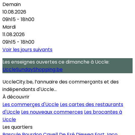
Demain
10.08.2026
09h15 - 18h00
Mardi
11.08.2026
09h15 - 18h00
Voir les jours suivants
Les enseignes ouvertes
ce dimanche
à Uccle:
UccleSundayShopping.be
UccleCity.be, l’annuaire des commerçants et des
indépendants d'Uccle...
À découvrir
Les commerçes d'Uccle
Les cartes des restaurants
d'Uccle
Les nouveaux commerces
Les brocantes à
Uccle
Les quartiers
Bascule
Bourdon
Cavell
De Fré
Dieweg
Fort Jaco