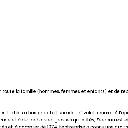
oute la famille (hommes, femmes et enfants) et de text
extiles à bas prix était une idée révolutionnaire. À l’épo
icace et à des achats en grosses quantités, Zeeman est e
s et, à compter de 1974, l’entreprise a connu une croiss