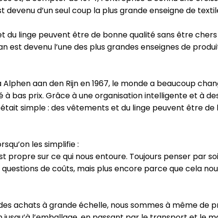
st devenu d’un seul coup la plus grande enseigne de texti
 du linge peuvent être de bonne qualité sans être chers ».
an est devenu l’une des plus grandes enseignes de produi
 Alphen aan den Rijn en 1967, le monde a beaucoup chan
é à bas prix. Grâce à une organisation intelligente et à
tait simple : des vêtements et du linge peuvent être de bo
qu’on les simplifie :
t propre sur ce qui nous entoure. Toujours penser par so
uestions de coûts, mais plus encore parce que cela nous
t des achats à grande échelle, nous sommes à même de prop
jusqu’à l’emballage, en passant par le transport et le m