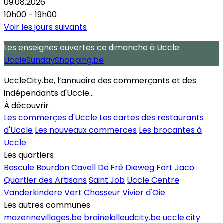
09.08.2026
10h00 - 19h00
Voir les jours suivants
Les enseignes ouvertes
ce dimanche
à Uccle:
UccleSundayShopping.be
UccleCity.be, l’annuaire des commerçants et des
indépendants d'Uccle...
À découvrir
Les commerçes d'Uccle
Les cartes des restaurants
d'Uccle
Les nouveaux commerces
Les brocantes à
Uccle
Les quartiers
Bascule
Bourdon
Cavell
De Fré
Dieweg
Fort Jaco
Quartier des Artisans
Saint Job
Uccle Centre
Vanderkindere
Vert Chasseur
Vivier d'Oie
Les autres communes
mazerinevillages.be
brainelalleudcity.be
uccle.city