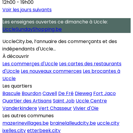
12h00 - 19h00
Voir les jours suivants
Les enseignes ouvertes
ce dimanche
à Uccle:
UccleSundayShopping.be
UccleCity.be, l’annuaire des commerçants et des
indépendants d'Uccle...
À découvrir
Les commerçes d'Uccle
Les cartes des restaurants
d'Uccle
Les nouveaux commerces
Les brocantes à
Uccle
Les quartiers
Bascule
Bourdon
Cavell
De Fré
Dieweg
Fort Jaco
Quartier des Artisans
Saint Job
Uccle Centre
Vanderkindere
Vert Chasseur
Vivier d'Oie
Les autres communes
mazerinevillages.be
brainelalleudcity.be
uccle.city
ixelles.city
etterbeek.city