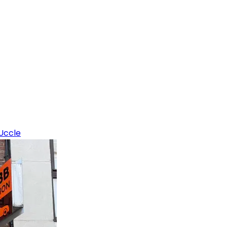
Uccle