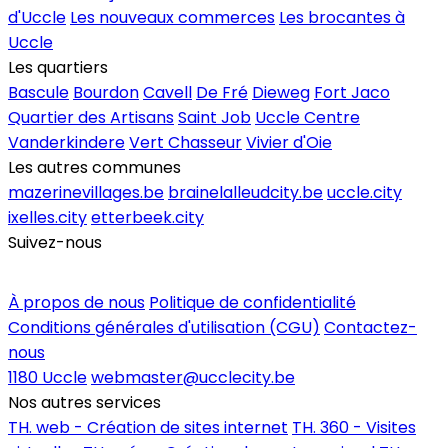
d'Uccle
Les nouveaux commerces
Les brocantes à
Uccle
Les quartiers
Bascule
Bourdon
Cavell
De Fré
Dieweg
Fort Jaco
Quartier des Artisans
Saint Job
Uccle Centre
Vanderkindere
Vert Chasseur
Vivier d'Oie
Les autres communes
mazerinevillages.be
brainelalleudcity.be
uccle.city
ixelles.city
etterbeek.city
Suivez-nous
Inscrire un commerce
À propos de nous
Politique de confidentialité
Conditions générales d'utilisation (CGU)
Contactez-
nous
1180 Uccle
webmaster@ucclecity.be
Nos autres services
TH. web - Création de sites internet
TH. 360 - Visites