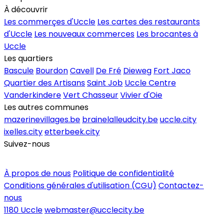
À découvrir
Les commerçes d'Uccle
Les cartes des restaurants
d'Uccle
Les nouveaux commerces
Les brocantes à
Uccle
Les quartiers
Bascule
Bourdon
Cavell
De Fré
Dieweg
Fort Jaco
Quartier des Artisans
Saint Job
Uccle Centre
Vanderkindere
Vert Chasseur
Vivier d'Oie
Les autres communes
mazerinevillages.be
brainelalleudcity.be
uccle.city
ixelles.city
etterbeek.city
Suivez-nous
Inscrire un commerce
À propos de nous
Politique de confidentialité
Conditions générales d'utilisation (CGU)
Contactez-
nous
1180 Uccle
webmaster@ucclecity.be