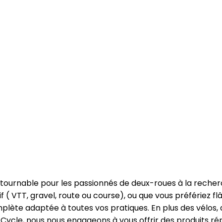
ntournable pour les passionnés de deux-roues à la recher
if ( VTT, gravel, route ou course), ou que vous préfériez fl
te adaptée à toutes vos pratiques. En plus des vélos, 
Cycle, nous nous engageons à vous offrir des produits ré