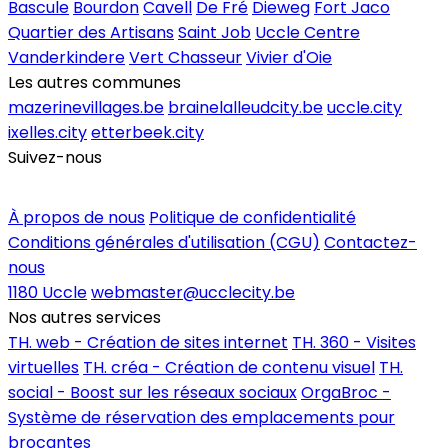
Bascule
Bourdon
Cavell
De Fré
Dieweg
Fort Jaco
Quartier des Artisans
Saint Job
Uccle Centre
Vanderkindere
Vert Chasseur
Vivier d'Oie
Les autres communes
mazerinevillages.be
brainelalleudcity.be
uccle.city
ixelles.city
etterbeek.city
Suivez-nous
Inscrire un commerce
À propos de nous
Politique de confidentialité
Conditions générales d'utilisation (CGU)
Contactez-
nous
1180 Uccle
webmaster@ucclecity.be
Nos autres services
TH. web - Création de sites internet
TH. 360 - Visites
virtuelles
TH. créa - Création de contenu visuel
TH.
social - Boost sur les réseaux sociaux
OrgaBroc -
Système de réservation des emplacements pour
brocantes