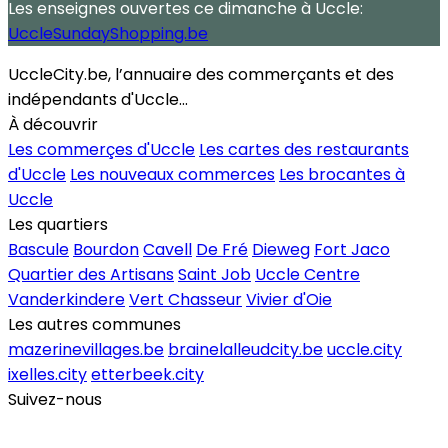
Les enseignes ouvertes
ce dimanche
à Uccle:
UccleSundayShopping.be
UccleCity.be, l’annuaire des commerçants et des
indépendants d'Uccle...
À découvrir
Les commerçes d'Uccle
Les cartes des restaurants
d'Uccle
Les nouveaux commerces
Les brocantes à
Uccle
Les quartiers
Bascule
Bourdon
Cavell
De Fré
Dieweg
Fort Jaco
Quartier des Artisans
Saint Job
Uccle Centre
Vanderkindere
Vert Chasseur
Vivier d'Oie
Les autres communes
mazerinevillages.be
brainelalleudcity.be
uccle.city
ixelles.city
etterbeek.city
Suivez-nous
Inscrire un commerce