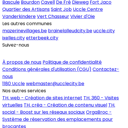
Bascule
Bourdon
Cavell
De Fré
Dieweg
Fort Jaco
Quartier des Artisans
Saint Job
Uccle Centre
Vanderkindere
Vert Chasseur
Vivier d'Oie
Les autres communes
mazerinevillages.be
brainelalleudcity.be
uccle.city
ixelles.city
etterbeek.city
Suivez-nous
Inscrire un commerce
À propos de nous
Politique de confidentialité
Conditions générales d'utilisation (CGU)
Contactez-
nous
1180 Uccle
webmaster@ucclecity.be
Nos autres services
TH. web - Création de sites internet
TH. 360 - Visites
virtuelles
TH. créa - Création de contenu visuel
TH.
social - Boost sur les réseaux sociaux
OrgaBroc -
Système de réservation des emplacements pour
brocantes