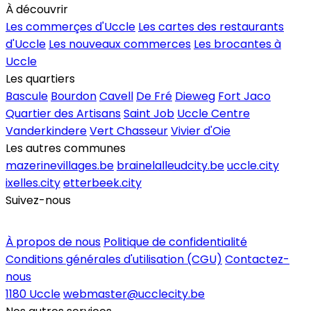
À découvrir
Les commerçes d'Uccle
Les cartes des restaurants
d'Uccle
Les nouveaux commerces
Les brocantes à
Uccle
Les quartiers
Bascule
Bourdon
Cavell
De Fré
Dieweg
Fort Jaco
Quartier des Artisans
Saint Job
Uccle Centre
Vanderkindere
Vert Chasseur
Vivier d'Oie
Les autres communes
mazerinevillages.be
brainelalleudcity.be
uccle.city
ixelles.city
etterbeek.city
Suivez-nous
Inscrire un commerce
À propos de nous
Politique de confidentialité
Conditions générales d'utilisation (CGU)
Contactez-
nous
1180 Uccle
webmaster@ucclecity.be