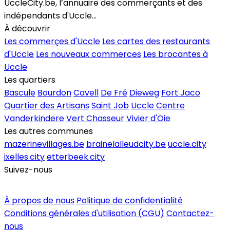
UccleCity.be, l’annuaire des commerçants et des
indépendants d'Uccle...
À découvrir
Les commerçes d'Uccle
Les cartes des restaurants
d'Uccle
Les nouveaux commerces
Les brocantes à
Uccle
Les quartiers
Bascule
Bourdon
Cavell
De Fré
Dieweg
Fort Jaco
Quartier des Artisans
Saint Job
Uccle Centre
Vanderkindere
Vert Chasseur
Vivier d'Oie
Les autres communes
mazerinevillages.be
brainelalleudcity.be
uccle.city
ixelles.city
etterbeek.city
Suivez-nous
Inscrire un commerce
À propos de nous
Politique de confidentialité
Conditions générales d'utilisation (CGU)
Contactez-
nous