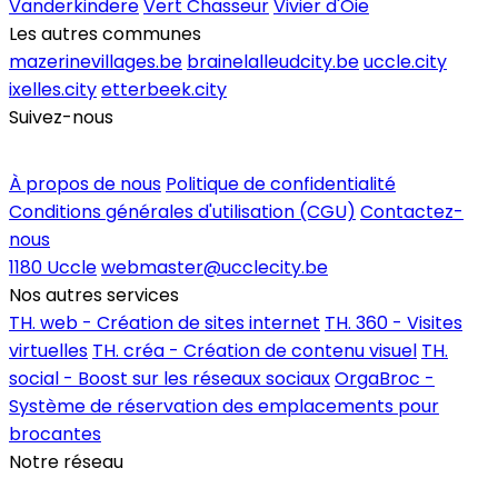
Vanderkindere
Vert Chasseur
Vivier d'Oie
Les autres communes
mazerinevillages.be
brainelalleudcity.be
uccle.city
ixelles.city
etterbeek.city
Suivez-nous
Inscrire un commerce
À propos de nous
Politique de confidentialité
Conditions générales d'utilisation (CGU)
Contactez-
nous
1180 Uccle
webmaster@ucclecity.be
Nos autres services
TH. web - Création de sites internet
TH. 360 - Visites
virtuelles
TH. créa - Création de contenu visuel
TH.
social - Boost sur les réseaux sociaux
OrgaBroc -
Système de réservation des emplacements pour
brocantes
Notre réseau