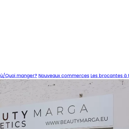
ù/Quoi manger?
Nouveaux commerces
Les brocantes à 