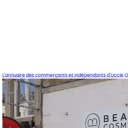
L'annuaire des commerçants et indépendants d'Uccle
O