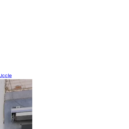
Uccle