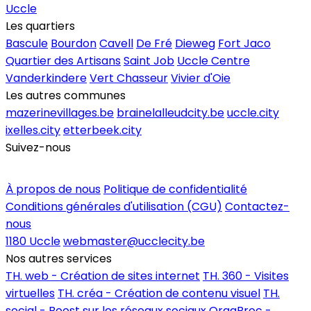
Uccle
Les quartiers
Bascule
Bourdon
Cavell
De Fré
Dieweg
Fort Jaco
Quartier des Artisans
Saint Job
Uccle Centre
Vanderkindere
Vert Chasseur
Vivier d'Oie
Les autres communes
mazerinevillages.be
brainelalleudcity.be
uccle.city
ixelles.city
etterbeek.city
Suivez-nous
Inscrire un commerce
À propos de nous
Politique de confidentialité
Conditions générales d'utilisation (CGU)
Contactez-
nous
1180 Uccle
webmaster@ucclecity.be
Nos autres services
TH. web - Création de sites internet
TH. 360 - Visites
virtuelles
TH. créa - Création de contenu visuel
TH.
social - Boost sur les réseaux sociaux
OrgaBroc -