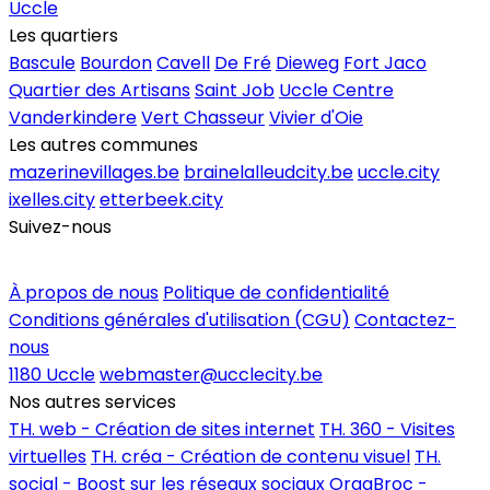
Uccle
Les quartiers
Bascule
Bourdon
Cavell
De Fré
Dieweg
Fort Jaco
Quartier des Artisans
Saint Job
Uccle Centre
Vanderkindere
Vert Chasseur
Vivier d'Oie
Les autres communes
mazerinevillages.be
brainelalleudcity.be
uccle.city
ixelles.city
etterbeek.city
Suivez-nous
Inscrire un commerce
À propos de nous
Politique de confidentialité
Conditions générales d'utilisation (CGU)
Contactez-
nous
1180 Uccle
webmaster@ucclecity.be
Nos autres services
TH. web - Création de sites internet
TH. 360 - Visites
virtuelles
TH. créa - Création de contenu visuel
TH.
social - Boost sur les réseaux sociaux
OrgaBroc -