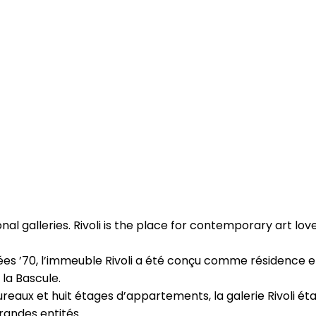
nal galleries. Rivoli is the place for contemporary art love
ées ’70, l’immeuble Rivoli a été conçu comme résidence et
la Bascule.
reaux et huit étages d’appartements, la galerie Rivoli ét
randes entités.