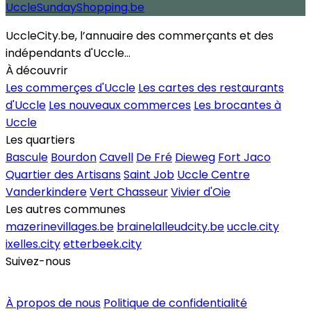
UccleSundayShopping.be
UccleCity.be, l’annuaire des commerçants et des
indépendants d'Uccle...
À découvrir
Les commerçes d'Uccle
Les cartes des restaurants
d'Uccle
Les nouveaux commerces
Les brocantes à
Uccle
Les quartiers
Bascule
Bourdon
Cavell
De Fré
Dieweg
Fort Jaco
Quartier des Artisans
Saint Job
Uccle Centre
Vanderkindere
Vert Chasseur
Vivier d'Oie
Les autres communes
mazerinevillages.be
brainelalleudcity.be
uccle.city
ixelles.city
etterbeek.city
Suivez-nous
Inscrire un commerce
À propos de nous
Politique de confidentialité