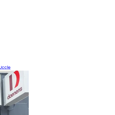
Uccle