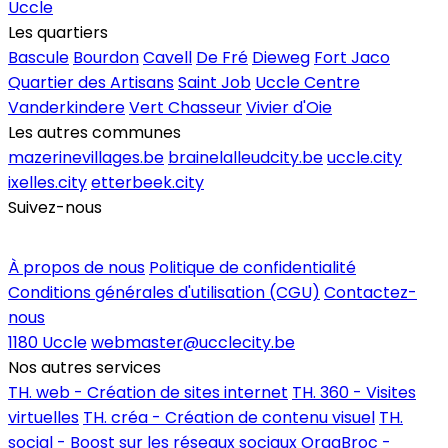
Uccle
Les quartiers
Bascule
Bourdon
Cavell
De Fré
Dieweg
Fort Jaco
Quartier des Artisans
Saint Job
Uccle Centre
Vanderkindere
Vert Chasseur
Vivier d'Oie
Les autres communes
mazerinevillages.be
brainelalleudcity.be
uccle.city
ixelles.city
etterbeek.city
Suivez-nous
Inscrire un commerce
À propos de nous
Politique de confidentialité
Conditions générales d'utilisation (CGU)
Contactez-
nous
1180 Uccle
webmaster@ucclecity.be
Nos autres services
TH. web - Création de sites internet
TH. 360 - Visites
virtuelles
TH. créa - Création de contenu visuel
TH.
social - Boost sur les réseaux sociaux
OrgaBroc -