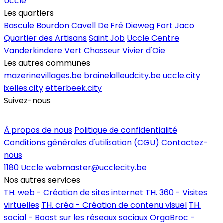
Uccle
Les quartiers
Bascule
Bourdon
Cavell
De Fré
Dieweg
Fort Jaco
Quartier des Artisans
Saint Job
Uccle Centre
Vanderkindere
Vert Chasseur
Vivier d'Oie
Les autres communes
mazerinevillages.be
brainelalleudcity.be
uccle.city
ixelles.city
etterbeek.city
Suivez-nous
Inscrire un commerce
À propos de nous
Politique de confidentialité
Conditions générales d'utilisation (CGU)
Contactez-
nous
1180 Uccle
webmaster@ucclecity.be
Nos autres services
TH. web - Création de sites internet
TH. 360 - Visites
virtuelles
TH. créa - Création de contenu visuel
TH.
social - Boost sur les réseaux sociaux
OrgaBroc -