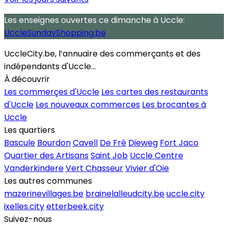
Les enseignes ouvertes
ce dimanche
à Uccle:
UccleSundayShopping.be
UccleCity.be, l’annuaire des commerçants et des
indépendants d'Uccle...
À découvrir
Les commerçes d'Uccle
Les cartes des restaurants
d'Uccle
Les nouveaux commerces
Les brocantes à
Uccle
Les quartiers
Bascule
Bourdon
Cavell
De Fré
Dieweg
Fort Jaco
Quartier des Artisans
Saint Job
Uccle Centre
Vanderkindere
Vert Chasseur
Vivier d'Oie
Les autres communes
mazerinevillages.be
brainelalleudcity.be
uccle.city
ixelles.city
etterbeek.city
Suivez-nous