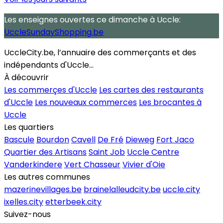
Les enseignes ouvertes
ce dimanche
à Uccle:
UccleSundayShopping.be
UccleCity.be, l’annuaire des commerçants et des
indépendants d'Uccle...
À découvrir
Les commerçes d'Uccle
Les cartes des restaurants
d'Uccle
Les nouveaux commerces
Les brocantes à
Uccle
Les quartiers
Bascule
Bourdon
Cavell
De Fré
Dieweg
Fort Jaco
Quartier des Artisans
Saint Job
Uccle Centre
Vanderkindere
Vert Chasseur
Vivier d'Oie
Les autres communes
mazerinevillages.be
brainelalleudcity.be
uccle.city
ixelles.city
etterbeek.city
Suivez-nous