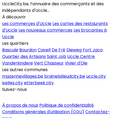
UccleCity.be, l’annuaire des commerçants et des
indépendants d'Uccle...
À découvrir
Les commerçes d'Uccle
Les cartes des restaurants
d'Uccle
Les nouveaux commerces
Les brocantes à
Uccle
Les quartiers
Bascule
Bourdon
Cavell
De Fré
Dieweg
Fort Jaco
Quartier des Artisans
Saint Job
Uccle Centre
Vanderkindere
Vert Chasseur
Vivier d'Oie
Les autres communes
mazerinevillages.be
brainelalleudcity.be
uccle.city
ixelles.city
etterbeek.city
Suivez-nous
Inscrire un commerce
À propos de nous
Politique de confidentialité
Conditions générales d'utilisation (CGU)
Contactez-