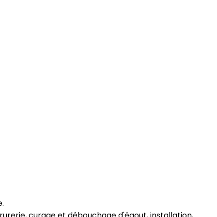
.
urerie, curage et débouchage d'égout, installation,