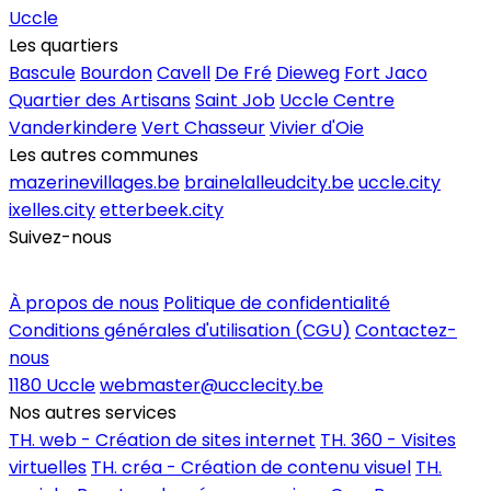
Uccle
Les quartiers
Bascule
Bourdon
Cavell
De Fré
Dieweg
Fort Jaco
Quartier des Artisans
Saint Job
Uccle Centre
Vanderkindere
Vert Chasseur
Vivier d'Oie
Les autres communes
mazerinevillages.be
brainelalleudcity.be
uccle.city
ixelles.city
etterbeek.city
Suivez-nous
Inscrire un commerce
À propos de nous
Politique de confidentialité
Conditions générales d'utilisation (CGU)
Contactez-
nous
1180 Uccle
webmaster@ucclecity.be
Nos autres services
TH. web - Création de sites internet
TH. 360 - Visites
virtuelles
TH. créa - Création de contenu visuel
TH.