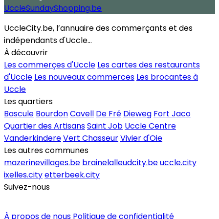
UccleSundayShopping.be
UccleCity.be, l’annuaire des commerçants et des
indépendants d'Uccle...
À découvrir
Les commerçes d'Uccle
Les cartes des restaurants
d'Uccle
Les nouveaux commerces
Les brocantes à
Uccle
Les quartiers
Bascule
Bourdon
Cavell
De Fré
Dieweg
Fort Jaco
Quartier des Artisans
Saint Job
Uccle Centre
Vanderkindere
Vert Chasseur
Vivier d'Oie
Les autres communes
mazerinevillages.be
brainelalleudcity.be
uccle.city
ixelles.city
etterbeek.city
Suivez-nous
Inscrire un commerce
À propos de nous
Politique de confidentialité