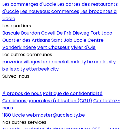
Les commerçes d'Uccle
Les cartes des restaurants
d'Uccle
Les nouveaux commerces
Les brocantes à
Uccle
Les quartiers
Bascule
Bourdon
Cavell
De Fré
Dieweg
Fort Jaco
Quartier des Artisans
Saint Job
Uccle Centre
Vanderkindere
Vert Chasseur
Vivier d'Oie
Les autres communes
mazerinevillages.be
brainelalleudcity.be
uccle.city
ixelles.city
etterbeek.city
Suivez-nous
Inscrire un commerce
À propos de nous
Politique de confidentialité
Conditions générales d'utilisation (CGU)
Contactez-
nous
1180 Uccle
webmaster@ucclecity.be
Nos autres services