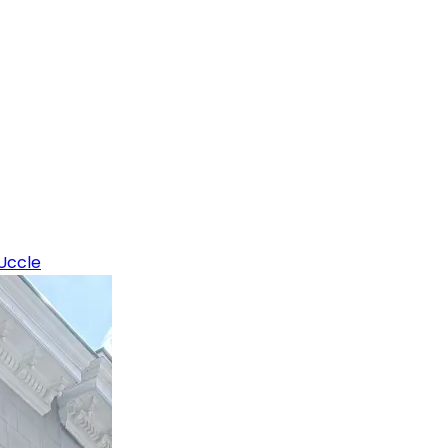
Uccle