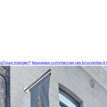
ù/Quoi manger?
Nouveaux commerces
Les brocantes à 