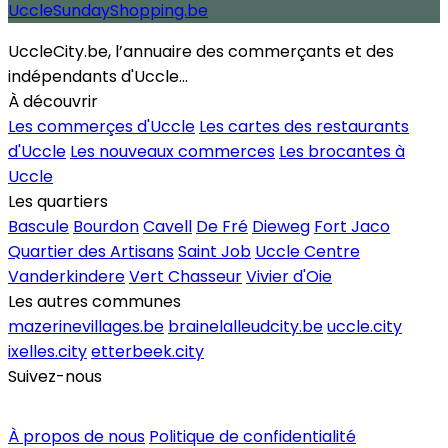
UccleSundayShopping.be
UccleCity.be, l’annuaire des commerçants et des
indépendants d'Uccle...
À découvrir
Les commerçes d'Uccle
Les cartes des restaurants
d'Uccle
Les nouveaux commerces
Les brocantes à
Uccle
Les quartiers
Bascule
Bourdon
Cavell
De Fré
Dieweg
Fort Jaco
Quartier des Artisans
Saint Job
Uccle Centre
Vanderkindere
Vert Chasseur
Vivier d'Oie
Les autres communes
mazerinevillages.be
brainelalleudcity.be
uccle.city
ixelles.city
etterbeek.city
Suivez-nous
Inscrire un commerce
À propos de nous
Politique de confidentialité