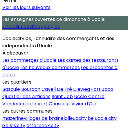
fermé
Voir les jours suivants
Les enseignes ouvertes
ce dimanche
à Uccle:
UccleSundayShopping.be
UccleCity.be, l’annuaire des commerçants et des
indépendants d'Uccle...
À découvrir
Les commerçes d'Uccle
Les cartes des restaurants
d'Uccle
Les nouveaux commerces
Les brocantes à
Uccle
Les quartiers
Bascule
Bourdon
Cavell
De Fré
Dieweg
Fort Jaco
Quartier des Artisans
Saint Job
Uccle Centre
Vanderkindere
Vert Chasseur
Vivier d'Oie
Les autres communes
mazerinevillages.be
brainelalleudcity.be
uccle.city
ixelles.city
etterbeek.city