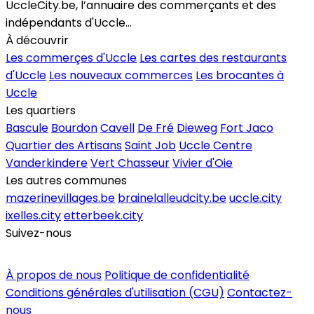
UccleCity.be, l’annuaire des commerçants et des
indépendants d'Uccle...
À découvrir
Les commerçes d'Uccle
Les cartes des restaurants
d'Uccle
Les nouveaux commerces
Les brocantes à
Uccle
Les quartiers
Bascule
Bourdon
Cavell
De Fré
Dieweg
Fort Jaco
Quartier des Artisans
Saint Job
Uccle Centre
Vanderkindere
Vert Chasseur
Vivier d'Oie
Les autres communes
mazerinevillages.be
brainelalleudcity.be
uccle.city
ixelles.city
etterbeek.city
Suivez-nous
Inscrire un commerce
À propos de nous
Politique de confidentialité
Conditions générales d'utilisation (CGU)
Contactez-
nous