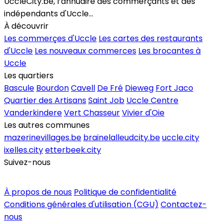
UccleCity.be, l’annuaire des commerçants et des
indépendants d'Uccle...
À découvrir
Les commerçes d'Uccle
Les cartes des restaurants
d'Uccle
Les nouveaux commerces
Les brocantes à
Uccle
Les quartiers
Bascule
Bourdon
Cavell
De Fré
Dieweg
Fort Jaco
Quartier des Artisans
Saint Job
Uccle Centre
Vanderkindere
Vert Chasseur
Vivier d'Oie
Les autres communes
mazerinevillages.be
brainelalleudcity.be
uccle.city
ixelles.city
etterbeek.city
Suivez-nous
Inscrire un commerce
À propos de nous
Politique de confidentialité
Conditions générales d'utilisation (CGU)
Contactez-
nous