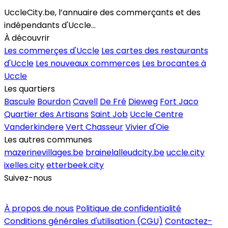
UccleCity.be, l’annuaire des commerçants et des
indépendants d'Uccle...
À découvrir
Les commerçes d'Uccle
Les cartes des restaurants
d'Uccle
Les nouveaux commerces
Les brocantes à
Uccle
Les quartiers
Bascule
Bourdon
Cavell
De Fré
Dieweg
Fort Jaco
Quartier des Artisans
Saint Job
Uccle Centre
Vanderkindere
Vert Chasseur
Vivier d'Oie
Les autres communes
mazerinevillages.be
brainelalleudcity.be
uccle.city
ixelles.city
etterbeek.city
Suivez-nous
Inscrire un commerce
À propos de nous
Politique de confidentialité
Conditions générales d'utilisation (CGU)
Contactez-