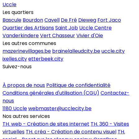
Uccle
Les quartiers
Bascule
Bourdon
Cavell
De Fré
Dieweg
Fort Jaco
Quartier des Artisans
Saint Job
Uccle Centre
Vanderkindere
Vert Chasseur
Vivier d'Oie
Les autres communes
mazerinevillages.be
brainelalleudcity.be
uccle.city
ixelles.city
etterbeek.city
Suivez-nous
Inscrire un commerce
À propos de nous
Politique de confidentialité
Conditions générales d'utilisation (CGU)
Contactez-
nous
1180 Uccle
webmaster@ucclecity.be
Nos autres services
TH. web - Création de sites internet
TH. 360 - Visites
virtuelles
TH. créa - Création de contenu visuel
TH.