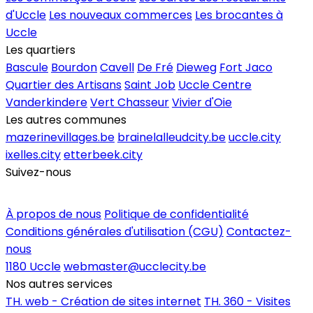
d'Uccle
Les nouveaux commerces
Les brocantes à
Uccle
Les quartiers
Bascule
Bourdon
Cavell
De Fré
Dieweg
Fort Jaco
Quartier des Artisans
Saint Job
Uccle Centre
Vanderkindere
Vert Chasseur
Vivier d'Oie
Les autres communes
mazerinevillages.be
brainelalleudcity.be
uccle.city
ixelles.city
etterbeek.city
Suivez-nous
Inscrire un commerce
À propos de nous
Politique de confidentialité
Conditions générales d'utilisation (CGU)
Contactez-
nous
1180 Uccle
webmaster@ucclecity.be
Nos autres services
TH. web - Création de sites internet
TH. 360 - Visites